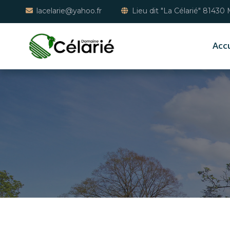
lacelarie@yahoo.fr
Lieu dit "La Célarié" 81430
Accu