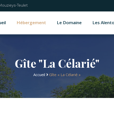
 Mouzieys-Teulet
eil
Hébergement
Le Domaine
Les Alent
Gîte "La Célarié"
Accueil
Gîte « La Célarié »