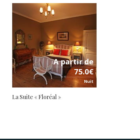
A partir de
75.0€
Nuit
La Suite « Floréal »