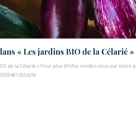
ns « Les jardins BIO de la Célarié »
BIO de la Célarié » Pour plus d’infos rendez-vous sur notr
27039461355429/