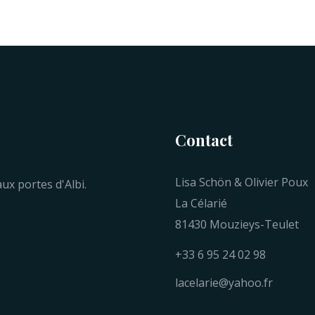
Contact
Lisa Schön & Olivier Poux
ux portes d'Albi.
La Célarié
81430 Mouzieys-Teulet
+33 6 95 24 02 98
lacelarie@yahoo.fr