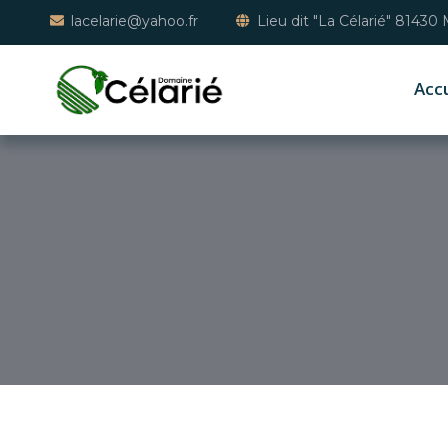
lacelarie@yahoo.fr
Lieu dit "La Célarié" 81430
Accu