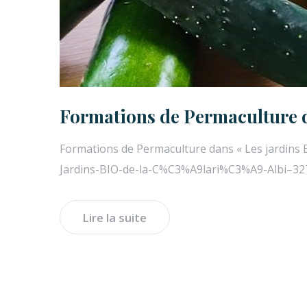
Formations de Permaculture da
Formations de Permaculture dans « Les jardins 
Jardins-BIO-de-la-C%C3%A9lari%C3%A9-Albi–3
Lire la suite