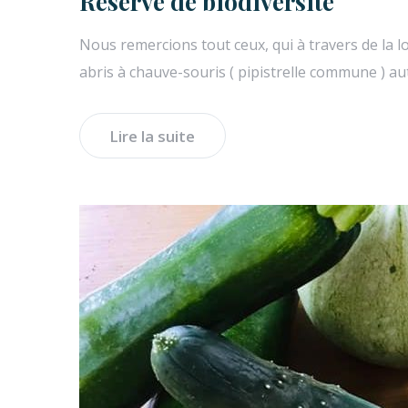
Réserve de biodiversité
Nous remercions tout ceux, qui à travers de la lo
abris à chauve-souris ( pipistrelle commune ) au
Lire la suite